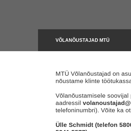
VÕLANÕUSTAJAD MTÜ
MTÜ Võlanõustajad on asut
nõustame klinte töötukass
Võlanõustamisele soovijal 
aadressil
volanoustajad@
telefoninumbri). Võite ka o
Ülle Schmidt (telefon 580