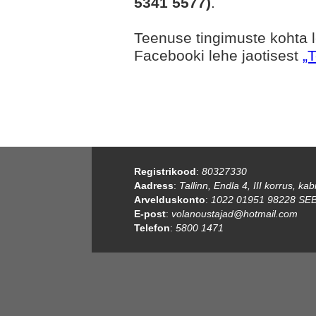
5341 5577)
.
Teenuse tingimuste kohta 
Facebooki lehe jaotisest
„
Registrikood
:
80327330
Aadress
:
Tallinn, Endla 4, III korrus, kab
Arvelduskonto
:
1022 01951 98228 SEB
E-post
:
volanoustajad@hotmail.com
Telefon
:
5800 1471